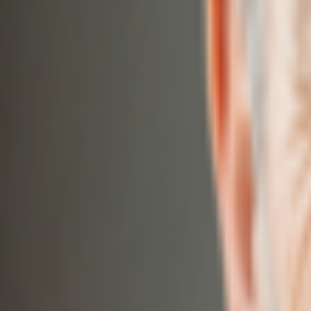
Andmed hoitakse Saksamaal
·