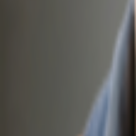
Krediitkaarti pole vaja
·