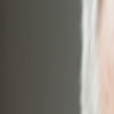
GDPR-valmis
·